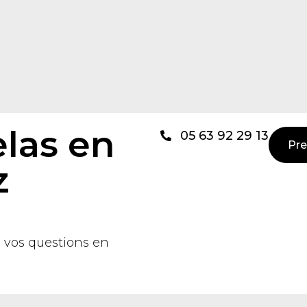
las en
05 63 92 29 13
Pre
z
à vos questions en