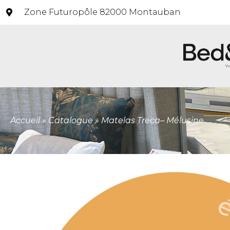
Zone Futuropôle 82000 Montauban
Accueil
»
Catalogue
»
Matelas Treca– Mélusine