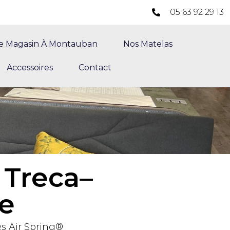
05 63 92 29 13
e Magasin À Montauban
Nos Matelas
Accessoires
Contact
 Treca–
e
s Air Spring®