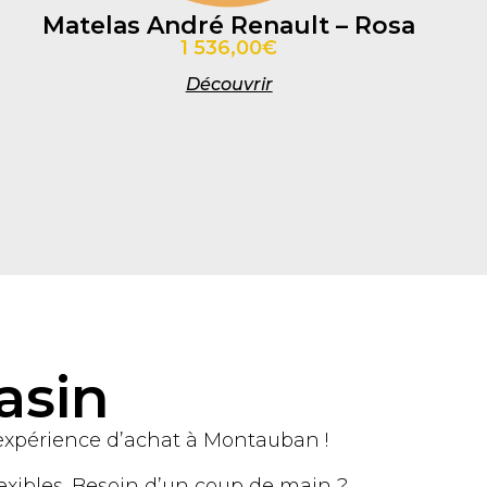
Matelas André Renault – Rosa
1 536,00€
Découvrir
asin
 expérience d’achat à Montauban !
lexibles. Besoin d’un coup de main ?